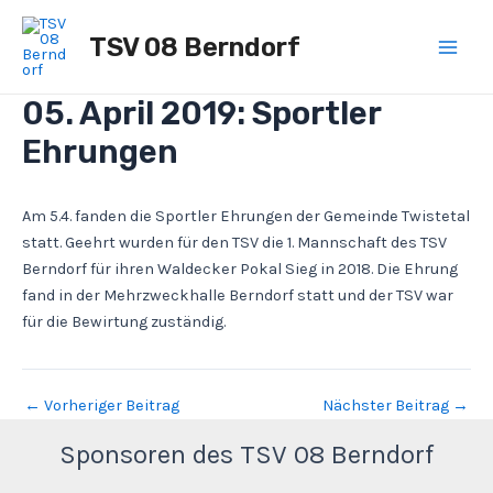
Zum
Post
Main
Inhalt
navigation
TSV 08 Berndorf
Men
springen
05. April 2019: Sportler
Ehrungen
Am 5.4. fanden die Sportler Ehrungen der Gemeinde Twistetal
statt. Geehrt wurden für den TSV die 1. Mannschaft des TSV
Berndorf für ihren Waldecker Pokal Sieg in 2018. Die Ehrung
fand in der Mehrzweckhalle Berndorf statt und der TSV war
für die Bewirtung zuständig.
←
Vorheriger Beitrag
Nächster Beitrag
→
Sponsoren des TSV 08 Berndorf