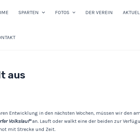
OME
SPARTEN
FOTOS
DER VEREIN
AKTUEL
ONTAKT
lt aus
aren Entwicklung in den nächsten Wochen, müssen wir den a
rfer Volkslauf“
an. Lauft oder walkt eine der beiden zur Verfüg
ot mit Strecke und Zeit.