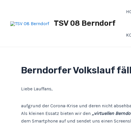
Zum
Post
Inhalt
navigation
H
springen
TSV 08 Berndorf
K
Berndorfer Volkslauf fäl
Liebe Lauffans,
aufgrund der Corona-Krise und deren nicht absehb
Als kleinen Essatz bieten wir den
„virtuellen Berndo
dem Smartphone auf und sendet uns einen Screensh