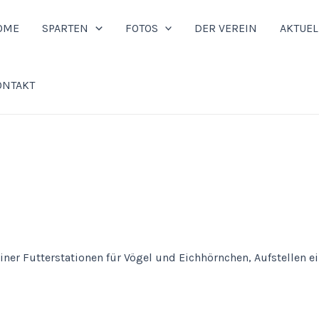
OME
SPARTEN
FOTOS
DER VEREIN
AKTUEL
ONTAKT
3
ner Futterstationen für Vögel und Eichhörnchen, Aufstellen e