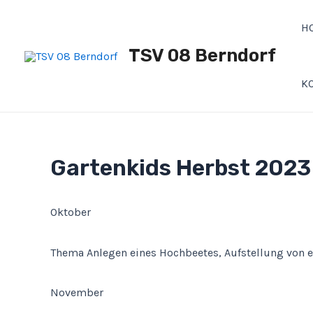
Zum
Post
Inhalt
navigation
H
springen
TSV 08 Berndorf
K
Gartenkids Herbst 202
Oktober
Thema Anlegen eines Hochbeetes, Aufstellung von ei
November