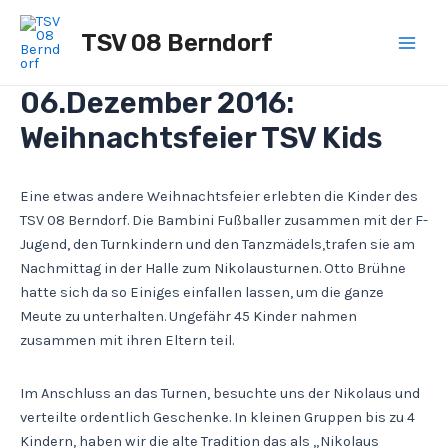
Zum
Post
Main
Inhalt
navigation
TSV 08 Berndorf
Men
springen
06.Dezember 2016:
Weihnachtsfeier TSV Kids
Eine etwas andere Weihnachtsfeier erlebten die Kinder des
TSV 08 Berndorf. Die Bambini Fußballer zusammen mit der F-
Jugend, den Turnkindern und den Tanzmädels,trafen sie am
Nachmittag in der Halle zum Nikolausturnen. Otto Brühne
hatte sich da so Einiges einfallen lassen, um die ganze
Meute zu unterhalten. Ungefähr 45 Kinder nahmen
zusammen mit ihren Eltern teil.
Im Anschluss an das Turnen, besuchte uns der Nikolaus und
verteilte ordentlich Geschenke. In kleinen Gruppen bis zu 4
Kindern, haben wir die alte Tradition das als „Nikolaus