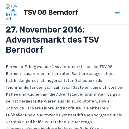
Zum
Post
Main
Inhalt
navigation
TSV 08 Berndorf
Men
springen
27. November 2016:
Adventsmarkt des TSV
Berndorf
Ein voller Erfolg war der 1. Adventsmarkt, den der TSV 08
Berndorf zusammen mit privaten Bastlern ausgerichtet
hat. In der gemütlich hegerichteten Scheune in der
Teichmühle, fanden sich zahlreich Gäste ein, die sich dort bei
Kaffee und Kuchen auf die Adventszeit einstimmten. Es gab
selbst hergestellte Waren aus Holz und Stoffen, sowie
Schmuck, leckere Liköre und Konfitüre. Die Altherren
Fußballer und die Mittwoch Gymnastikfrauen sorgten für die
Getränke und heiße Würstchen. Die Montags
Gymnastikfrauen backten leckere Waffeln. Für die