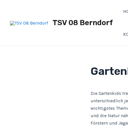
Zum
Inhalt
H
springen
TSV 08 Berndorf
K
Garten
Die Gartenkids tre
unterschiedlich je
wichtigstes Thema
und die Natur nä
Förstern und Jäg